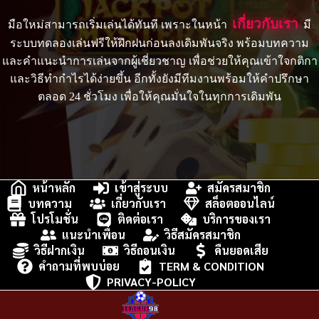
เกี่ยวกับเรา
มือใหม่สามารถเริ่มเล่นได้ทันที เพราะในหน้า
มี
ระบบทดลองเล่นฟรีให้ฝึกฝนก่อนลงเดิมพันจริง พร้อมบทความ
และคำแนะนำการเล่นจากผู้เชี่ยวชาญ เพื่อช่วยให้คุณเข้าใจกติกา
และวิธีทำกำไรได้ง่ายขึ้น อีกทั้งยังมีทีมงานพร้อมให้คำปรึกษา
ตลอด 24 ชั่วโมง เพื่อให้คุณมั่นใจในทุกการเดิมพัน
หน้าหลัก
เข้าสู่ระบบ
สมัครสมาชิก
บทความ
เกี่ยวกับเรา
สล็อตออนไลน์
โปรโมชั่น
ติดต่อเรา
บริการของเรา
แนะนำเพื่อน
วิธีสมัครสมาชิก
วิธีฝากเงิน
วิธีถอนเงิน
คืนยอดเสีย
คำถามที่พบบ่อย
TERM & CONDITION
PRIVACY-POLICY